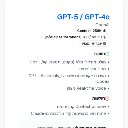
GPT-5 / GPT-4o
OpenAI
Context:
256K
$2.50 / $10 (in/out per 1M tokens)
עברית:
מצוין
חוזקות
•
מולטימודאלי מלא (טקסט, תמונה, קול, וידאו)
•
מהיר וזול יחסית
•
מערכת אקוסיסטם עשירה (GPTs, Assistants,
Codex)
•
Real-time voice מצוין
חולשות
•
Context window קטן יחסית
•
פחות חזק במשימות קוד מורכבות מ-Claude
מתאים במיוחד ל:
עוזר אישי, יצירת תוכן,