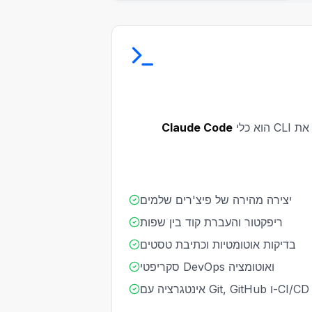
הוא כלי CLI חכם שמריץ את Claude 3.5 Sonnet ישירות בטרמינל, מתחבר לקוד שלך, מבצע ריפקטור, כותב טסטים ומריץ
Claude Code
יצירה מהירה של פיצ'רים שלמים
ריפקטור והעברת קוד בין שפות
בדיקות אוטומטיות וכתיבת טסטים
סקריפטי DevOps ואוטומציה
אינטגרציה עם Git, GitHub ו-CI/CD