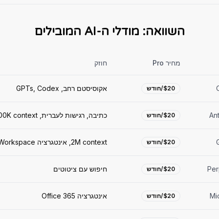
השוואה: מודלי ה-AI המובילים
מחיר Pro
חוזק
אקוסיסטם רחב, GPTs, Codex
$20/חודש
An
כתיבה, רגישות לעברית, 200K context
$20/חודש
2M context, אינטגרציה Workspace
$20/חודש
Per
חיפוש עם ציטוטים
$20/חודש
Mi
אינטגרציה Office 365
$20/חודש