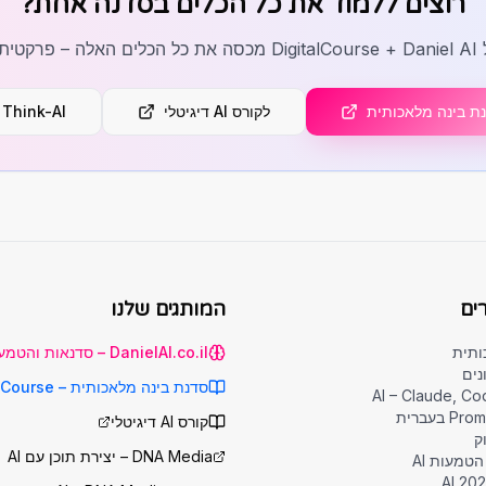
רוצים ללמוד את כל הכלים בסדנה אחת?
דית.
ת בינה מלאכותית
לקורס AI דיגיטלי
Think-AI
ים
המותגים שלנו
ותית
DanielAI.co.il – סדנאות והטמעת AI
סדנת בינה מלאכותית – DigitalCourse
בעברית
קורס AI דיגיטלי
DNA Media – יצירת תוכן עם AI
טמעות AI