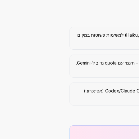
בחר מודל קטן (Haiku, GPT-4o-mini) למשימות פשוטות במקום
תזרים משימות ארוכות ל-Codex/Claude Code (אסינכרוני)