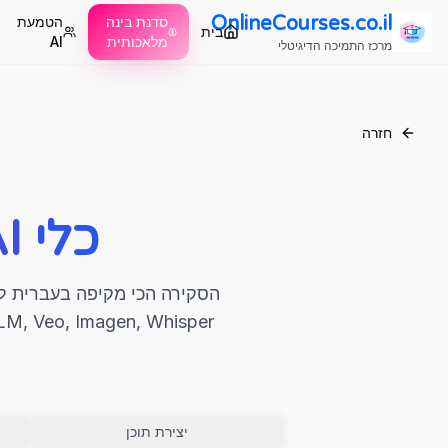
OnlineCourses.co.il
סדנת בינה
הטמעת
בית
מלאכותית
AI
מרכז התמיכה הדיגיטלי
חזרה
כלי AI מובילים – המדריך המלא
udio, NotebookLM, Veo, Imagen, Whisper
יצירת תוכן