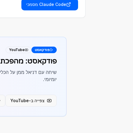
מסמכי Claude Code
פודקאסט
YouTube
פודקאסט: מהפכת ה-AI – כלים, יצירת תוכן ועתיד 
יומיומי.
צפייה ב-YouTube
ל