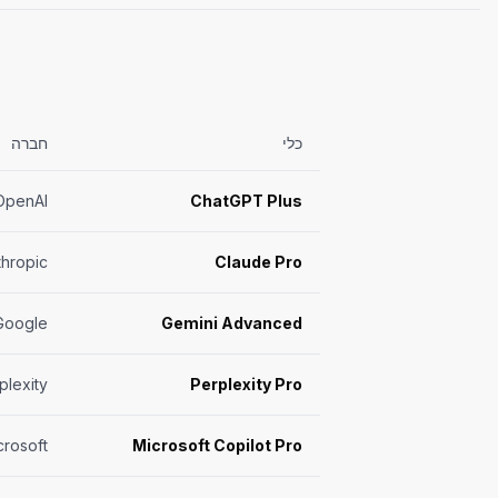
כלי
חברה
OpenAI
ChatGPT Plus
thropic
Claude Pro
Google
Gemini Advanced
plexity
Perplexity Pro
crosoft
Microsoft Copilot Pro