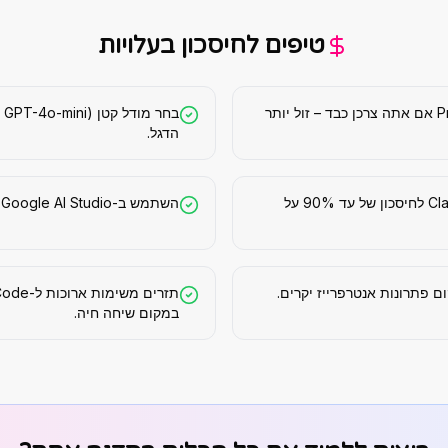
טיפים לחיסכון בעלויות
השתמש ב-API במקום חשבון Pro אם אתה צרכן כבד – זול יותר
הדגל.
הפעל Prompt Caching ב-Claude לחיסכון של עד 90% על
השתמש ב-Google AI Studio – חינמי עם quota נדיב ל-Gemini.
במקום שיחה חיה.