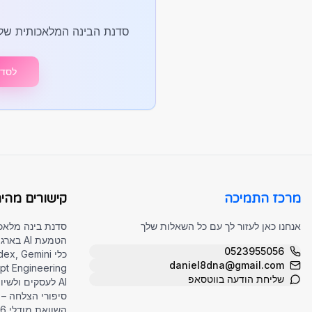
סדנת הבינה המלאכותית של DigitalCourse + Daniel AI מכסה את כל הכלים האלה – פרקטית, בעברית, להטמעה מיי
לסדנ
מרכז התמיכה
קישורים מהיר
אנחנו כאן לעזור לך עם כל השאלות שלך
סדנת בינה מלאכ
הטמעת AI בארגונים
0523955056
כלי AI – Claude, Codex, Gemini
daniel8dna@gmail.com
Prompt Engineering 
שליחת הודעה בווטסאפ
AI לעסקים ולשיווק
סיפורי הצלחה – ה
השוואת מודלי AI 2026