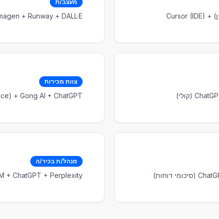
מעצב/ת
Imagen + Runway + DALL·E
צוות מכירות
C (קולי)
 (Workspace) + Gong AI + ChatGPT
מנהל/ת בכיר/ה
י דוחות)
NotebookLM + ChatGPT + Perplexity + 