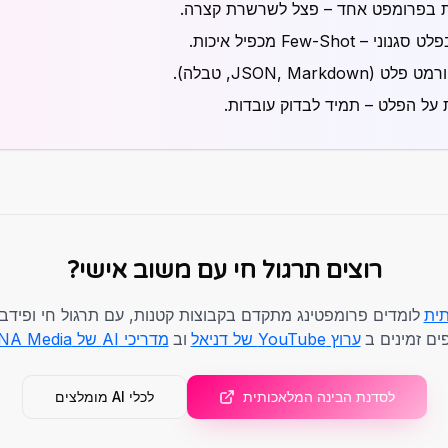
 Few-Shot מכפיל איכות.
JSON, Markd, טבלה).
 על הפלט – תמיד לבדוק עובדות.
רוצים תרגול חי עם משוב אישי?
ית
לומדים פרומפטינג מתקדם בקבוצות קטנות, עם תרגול חי ופידבק 
ים זמינים ב
ערוץ YouTube של דניאל
וב
מדריכי AI של DNA Media
לסדנת הבינה המלאכותית
לכלי AI מומלצים