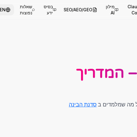
Cla
מילון
בסיס
שאלות
EN
SEO/AEO/GEO
C
AI
ידע
נפוצות
P בעברית – המדריך
סדנת הבינה