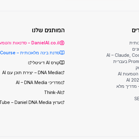
ים
המותגים שלנו
ותית
DanielAI.co.il – סדנאות והטמעת AI
סדנת בינה מלאכותית – DigitalCourse
בעברית
קורס AI דיגיטלי
DNA Media – יצירת תוכן עם AI
טמעות AI
מדריכי AI – DNA Media
Think-AI
SE
ערוץ YouTube – Daniel DNA Media