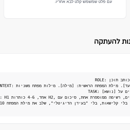
עם פלט שמשמש קלט לבא אחריו.
ROLE: אתה כותב תוכן SEO מקצועי בעברית.

CONTEXT: הקהל הוא [קהל יעד]. מילת המפתח הראשית: [מילה]. מילות 

TASK: כתוב מאמר של 1,200 מילים על [נושא].

FORMAT: H1 אחד, 4-6 כותרות H2, פסקאות 
