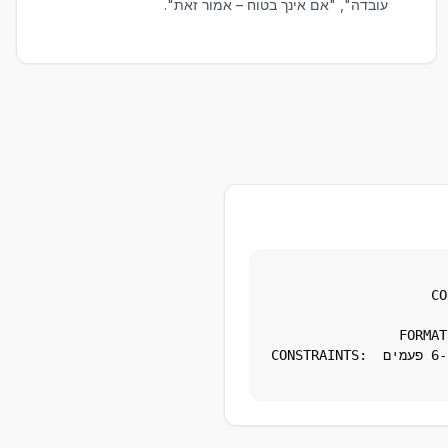
עובדה", "אם אינך בטוח – אמור זאת".
מפתח משניות: [...].
של 2-3 משפטים, רשימה ממוספרת אחת, סיכום עם CTA.
CONSTRAINTS: סגנון [מקצועי/ידידותי], בלי קלישאות, בלי "בעידן הדיגיטלי", שלב את מילת המפתח 6-10 פעמים 