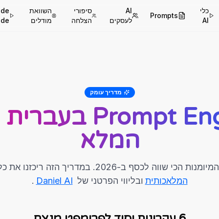
כלי
AI
סיפורי
השוואת
ude
Prompts
AI
לעסקים
הצלחה
מודלים
ode
מדריך עומק
rompt Engineering
המלא
ב-2026. במדריך הזה ריכזנו את כל מה שמלמדים ב
המלאכותית
ובליווי הפרטני של
Daniel AI
.
6 עקרונות יסוד לפרומפט מנצח