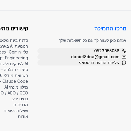
מרכז התמיכה
קישורים מהיר
אנחנו כאן לעזור לך עם כל השאלות שלך
סדנת בינה מלאכ
הטמעת AI בארגונים
0523955056
כלי AI – Claude, Codex, Gemini
daniel8dna@gmail.com
Prompt Engineering 
שליחת הודעה בווטסאפ
AI לעסקים ולשיווק
סיפורי הצלחה – ה
השוואת מודלי AI 2026
Claude Code – מדריך מלא
מילון מונחי AI
O / AEO / GEO
בסיס ידע
מדריכים
שאלות נפוצות
אודות