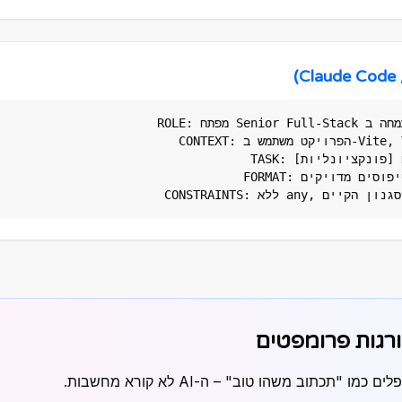
ROLE: מפתח Senior Full-Stack המתמחה ב-React + TypeScript.

CONTEXT: הפרויקט משתמש ב-Vite, TailwindCSS, shadcn/ui.

TASK: הוסף קומפוננטת [שם] עם [פונקציונליות].

FORMAT: קוד מלא, ייבוא נכון, טיפוסים מדויקים.

ו "תכתוב משהו טוב" – ה-AI לא קורא מחשבות.